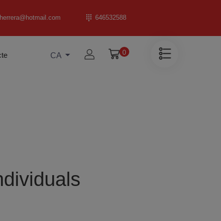
_herrera@hotmail.com
646532588
0
cte
CA
ndividuals