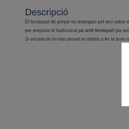
Descripció
El tomàquet de penjar es distingeix pel seu sabor in
per preparar el tradicional
pa amb tomàquet
(pa am
Si encara no ho has provat no dubtis a fer la teva 