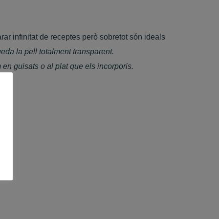
rar infinitat de receptes però sobretot són ideals
eda la pell totalment transparent.
en guisats o al plat que els incorporis.