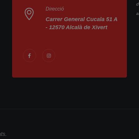
d
Direcció
a
Carrer General Cucala 51 A
- 12570 Alcalà de Xivert
ts.