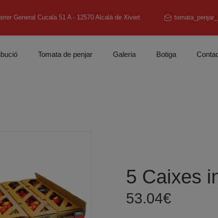
arrer General Cucala 51 A - 12570 Alcalà de Xivert
tomata_penjar
ibució
Tomata de penjar
Galeria
Botiga
Conta
5 Caixes i
53.04
€