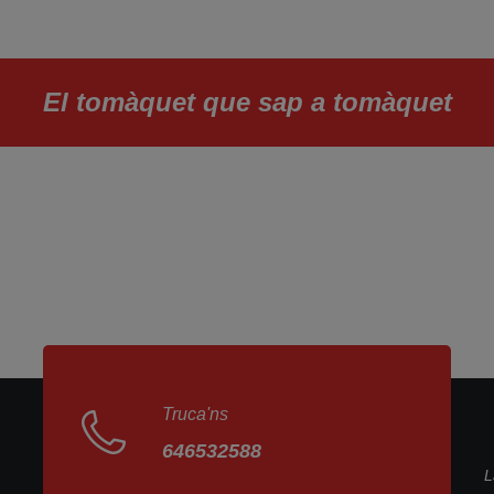
El tomàquet que sap a tomàquet
Truca'ns
646532588
L