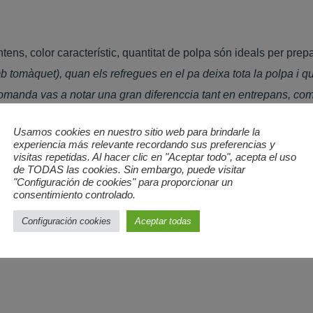
tens, color característic, quantitat de polpa són ideals per prepa
b tomàquet), quan els refregues en el pa deixa tota la polpa i qu
comanda vas a notar una gran diferenccia tant en entrepans, com 
Usamos cookies en nuestro sitio web para brindarle la
experiencia más relevante recordando sus preferencias y
visitas repetidas. Al hacer clic en "Aceptar todo", acepta el uso
de TODAS las cookies. Sin embargo, puede visitar
"Configuración de cookies" para proporcionar un
consentimiento controlado.
Configuración cookies
Aceptar todas