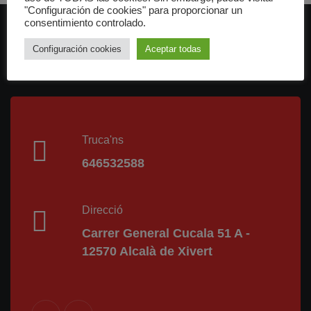
"Configuración de cookies" para proporcionar un
consentimiento controlado.
Configuración cookies
Aceptar todas
Truca'ns
646532588
Direcció
Carrer General Cucala 51 A -
12570 Alcalà de Xivert